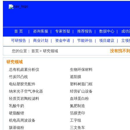
首 页
咨询客服
专家答疑
推荐报告
数据中心
成功
|
|
|
|
|
可研报告
商业计划
资金申请
节能评估
项目建议
立项
|
|
|
|
|
没有找不到
您的位置：
首页
>
研究领域
研究领域
总有机卤素分析仪
生物环保材料
竹炭凹凸枕
遮阳膜
电钻塑胶壳配件
塑料树脂门框
纳米光子空气净化器
经营矿山设备
轻质页岩陶粒滤料
血球蛋白粉
乳酸牛奶
氮肥制造
硬脂酸锂
箔膜烫印
机电高周波设备
工字纽
羰基镍粉
三文鱼车