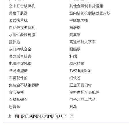
空中打击破碎机
其他金属制非货运船
美发干肤器
室内装饰抗裂接缝密封胶
叉式捞草机
甲哌氯丙嗪
自动焊接变位机
祛暑剂
水溶性酚醛树脂
隔离罩
搅拌匙
高速单针人字车
灰口铸铁合金
眼贴膜
灵龙感冒胶囊
杆端
电渣堆焊轧辊
糖水桔罐
圣诞造型糖
1W2.5旋涡泵
车辆配件的
细钱芯
集装箱不锈钢标牌
五金工具刀钳
背心短衫
塑料摩托车另配件
石材墓碑石
电子水晶工艺品
思普乐
阀岛
上一页
[
1
][
2
][
3
][
4
][
5
][
6
][
7
][
8
][
9
][
10
][
11
]
下一页