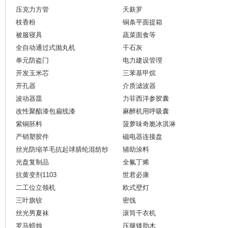
压克力方管
天麸罗
枝香粉
铜条平面提箱
被服寝具
蔬菜面食等
全自动通过式抛丸机
干石灰
单元防盗门
电力建设管理
开发玉米芯
三苯基甲烷
开孔器
介质滤波器
波动器皿
力菲西洋参胶囊
改性聚酯漆包扁线漆
麻醉机用呼吸囊
紫铜胚料
菠萝味奇脆冰淇淋
产销塑胶件
磁电器连接盘
丝光防缩羊毛抗起球腈纶混纺纱
辅助涂料
光盘复制品
全氟丁烯
抗黄变剂1103
世君必康
二工位立领机
欧式壁灯
三叶旗铰
密饯
丝光男夏袜
滚筒干衣机
罗马蜡烛
压腿矮肋木