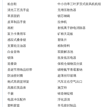
粘合鞋
中小功率三叶罗茨式鼓风机机组
清光工艺洗手盆
无增压散热器
草原甜奶
锁芯钢碗
皮革制品手套
拉伸机
画柜
射线离子静电消除器
富力卡乘用车
矿棉天花板
感应式桑拿锁
塑珠片
支重轮注油器
精制骨料
白金首饰
双眼解冻池
锁珠
批发低压电器
造瘘袋
保税仓储物流分拔
圣诞节用饰品织带
磺唑氨苄青霉素钠
防油密封圈
超薄丝印玻璃
炮式简易篮球架
汽车左右空气出口
高频石英晶体
施艾特
干蕨
铸造钢锭模
电器冲压配件
浮化沥清
塑料胶套
羊毛密封制品