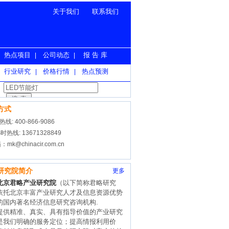
关于我们
联系我们
热点项目
公司动态
报 告 库
|
|
行业研究
价格行情
热点预测
|
|
方式
线: 400-866-9086
时热线: 13671328849
：mk@chinacir.com.cn
研究院简介
更多
北京君略产业研究院
（以下简称君略研究
依托北京丰富产业研究人才及信息资源优势
的国内著名经济信息研究咨询机构.
精准、真实、具有指导价值的产业研究
是我们明确的服务定位；提高情报利用价