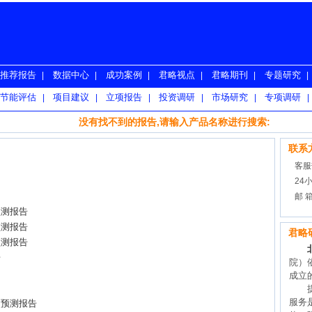
推荐报告
数据中心
成功案例
君略视点
君略期刊
专题研究
|
|
|
|
|
|
节能评估
项目建议
立项报告
投资调研
市场研究
专项调研
|
|
|
|
|
|
没有找不到的报告,请输入产品名称进行搜索:
联系
客服热
24小
邮 箱
预测报告
预测报告
君略
预测报告
告
院）
成立
提供
服务
点预测报告