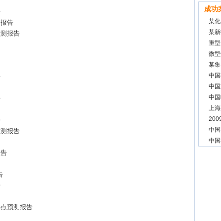
成功
告
某化
测报告
某新
预测报告
重型
微型
预测
某集
中国
告
中国
项目
中国
告
上海
20
告
项目
中国
预测报告
中国
报告
告
告
热点预测报告