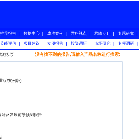
推荐报告
数据中心
成功案例
君略视点
君略期刊
专题研究
|
|
|
|
|
|
节能评估
项目建议
立项报告
投资调研
市场研究
专项调研
|
|
|
|
|
|
没有找不到的报告,请输入产品名称进行搜索:
立式泥浆泵
业版/案例版)
调研及发展前景预测报告
告