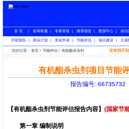
首 页
咨询客服
专家答疑
推荐报告
数据中心
成功
|
|
|
|
|
可研报告
商业计划
资金申请
节能评估
项目建议
立项
|
|
|
|
|
没有找不到
您的位置：
首页
>
节能评估
>
有机酯杀虫剂
有机酯杀虫剂项目节能
报告编号: 66735732
【有机酯杀虫剂节能评估报告内容】
(国家节
第一章 编制说明