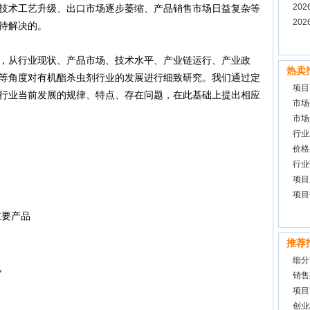
报告
20
技术工艺升级、出口市场逐步萎缩、产品销售市场日益复杂等
调研
20
待解决的。
从行业现状、产品市场、技术水平、产业链运行、产业政
热卖
等角度对有机酯杀虫剂行业的发展进行细致研究。我们通过定
项目
行业当前发展的规律、特点、存在问题，在此基础上提出相应
市场
市场
行业
价格
行业
项目
项目
要产品
推荐
细分
况
销售
项目
创业