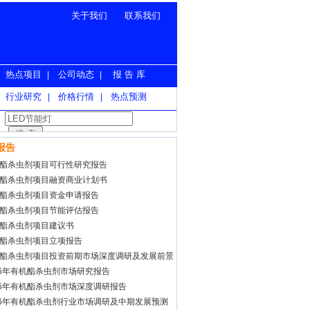
关于我们
联系我们
热点项目
公司动态
报 告 库
|
|
行业研究
价格行情
热点预测
|
|
报告
酯杀虫剂项目可行性研究报告
酯杀虫剂项目融资商业计划书
酯杀虫剂项目资金申请报告
酯杀虫剂项目节能评估报告
酯杀虫剂项目建议书
酯杀虫剂项目立项报告
酯杀虫剂项目投资前期市场深度调研及发展前景
报告
26年有机酯杀虫剂市场研究报告
26年有机酯杀虫剂市场深度调研报告
26年有机酯杀虫剂行业市场调研及中期发展预测