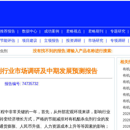
推荐报告
数据中心
成功案例
君略视点
君略期刊
专题研究
|
|
|
|
|
|
节能评估
项目建议
立项报告
投资调研
市场研究
专项调研
|
|
|
|
|
|
没有找不到的报告,请输入产品名称进行搜索:
虫剂
相关
有机
虫剂行业市场调研及中期发展预测报告
有机
有机
报告编号: 74735732
有机
有机
有机
有机
程中非常关键的一年，首先，从外部宏观环境来讲，影响行业
预测
20
转变经济增长方式，严格的节能减排对有机酯杀虫剂行业的发
20
通货膨胀、人民币升值、人力资源成本上升等等因素的影响；
20