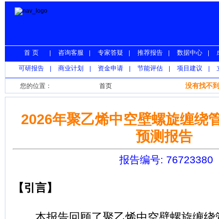
首 页
咨询客服
专家答疑
推荐报告
数据中心
|
|
|
|
|
报 告 库
可研报告
商业计划
资金申请
节能评估
项目建议
|
|
|
|
|
热点预测
没有找不到
您的位置：
首页
>
热点预测
>
聚乙烯中空壁螺旋缠绕管
2026年聚乙烯中空壁螺旋缠绕
预测报告
报告编号: 76723380
【引言】
本报告回顾了聚乙烯中空壁螺旋缠绕