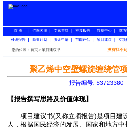
首 页
咨询客服
专家答疑
推荐报告
数据中心
成功
|
|
|
|
|
可研报告
商业计划
资金申请
节能评估
项目建议
立项
|
|
|
|
|
没有找不到
您的位置：
首页
>
项目建议书
>
聚乙烯中空壁螺旋缠绕管
聚乙烯中空壁螺旋缠绕管
报告编号: 83723380
【报告撰写思路及价值体现】
项目建议书(又称立项报告)是项目建
人，根据国民经济的发展、国家和地方中