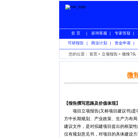
首 页
咨询客服
专家答疑
|
|
|
可研报告
商业计划
资金申请
|
|
|
您的位置：
首页
>
立项报告
>
微辣?头
微
【报告撰写思路及价值体现】
项目立项报告(又称项目建议书)是
方中长期规划、产业政策、生产力布局
建议文件，是对拟建项目提出的框架性
仅有规划意见书，对项目的具体建设方