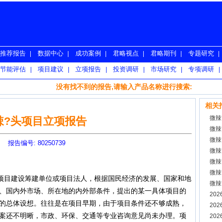
推荐报告
数据中心
成功案例
君略视点
君略期刊
专题研究
|
|
|
|
|
|
节能评估
项目建议
立项报告
投资调研
市场研究
专项调研
|
|
|
|
|
|
没有找不到的报告,请输入产品名称进行搜索:
相关
微辣
辣?头项目立项报告
微辣
微辣
报告编号: 80250739
微辣
微辣
微辣
项目建设筹建单位或项目法人，根据国民经济的发展、国家和地
微辣
、国内外市场、所在地的内外部条件，提出的某一具体项目的
报告
20
的总体设想。往往是在项目早期，由于项目条件还不够成熟，
20
案还不明晰，市政、环保、交通等专业咨询意见尚未办理。项
20