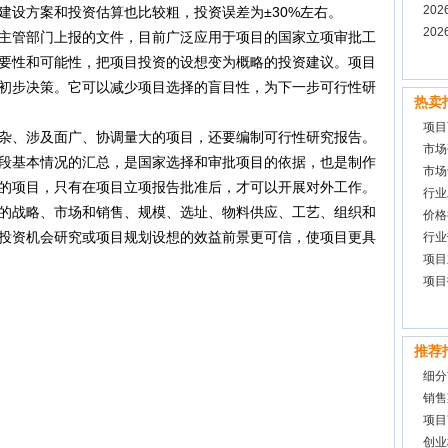
20
建设方案和投资估算也比较粗，投资误差为±30%左右。
告
20
管部门上报的文件，目前广泛应用于项目的国家立项审批工
要性和可能性，把项目投资的设想变为概略的投资建议。项目
初步决策。它可以减少项目选择的盲目性，为下一步可行性研
热卖
项目
、涉及面广、协调量大的项目，还要编制可行性研究报告。
市场
段基本情况的汇总，是国家选择和审批项目的依据，也是制作
市场
的项目，只有在项目立项报告批准后，才可以开展对外工作。
行业
战略、市场和销售、规模、选址、物料供应、工艺、组织和
价格
投资机会研究或项目规划设想的效益前景更可信，使项目更具
行业
项目
项目
推荐
细分
销售
项目
创业