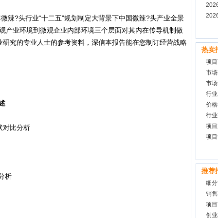
20
告
20
微辣?头行业“十二五”规划制定大背景下中国微辣?头产业全景
观产业环境到微观企业内部环境三个层面对其内在传导机制做
业研究的专业人士的参考资料，深信本报告能在您制订经营战略
热卖
项目
市场
市场
行业
述
价格
行业
项目
状对比分析
项目
推荐
分析
细分
销售
项目
创业