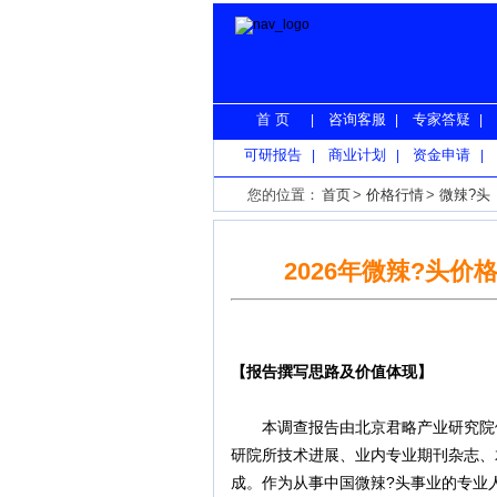
首 页
咨询客服
专家答疑
|
|
|
可研报告
商业计划
资金申请
|
|
|
您的位置：
首页
>
价格行情
>
微辣?头
2026年微辣?头
【报告撰写思路及价值体现】
本调查报告由北京君略产业研究院依
研院所技术进展、业内专业期刊杂志、君
成。作为从事中国微辣?头事业的专业