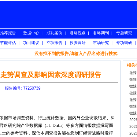
推荐报告
数据中心
成功案例
君略视点
君略期刊
专题研究
|
|
|
|
|
|
节能评估
项目建议
立项报告
投资调研
市场研究
专项调研
|
|
|
|
|
|
没有找不到的报告,请输入产品名称进行搜索:
相关
微辣
价格走势调查及影响因素深度调研报告
微辣
微辣
报告编号: 77250739
微辣
微辣
微辣
微辣
据市场调查资料、行业统计数据、国内外企业访谈结果、科
报告
20
略研究院产业数据库（JL-Data）等多方面情报数据撰写而
20
人士的参考资料，深信本调查报告能在您制订经营战略时发挥一
20