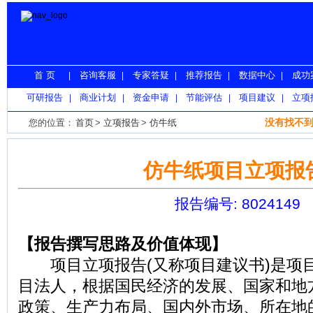
首 页
咨询客服
专家答疑
推荐报告
数据中心
成功
|
|
|
|
|
可研报告
商业计划
资金申请
节能评估
项目建议
立项
|
|
|
|
|
没有找不到
您的位置：
首页
>
立项报告
>
仿牛纸
仿牛纸项目立项报
报告编号: 8024149
【报告撰写思路及价值体现】
项目立项报告(又称项目建议书)是项
目法人，根据国民经济的发展、国家和地
政策、生产力布局、国内外市场、所在地