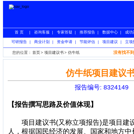
首 页
咨询客服
专家答疑
推荐报告
数据中心
成功
|
|
|
|
|
可研报告
商业计划
资金申请
节能评估
项目建议
立项
|
|
|
|
|
没有找不到
您的位置：
首页
>
项目建议书
>
仿牛纸
仿牛纸项目建议
报告编号: 8324149
【报告撰写思路及价值体现】
项目建议书(又称立项报告)是项目建
人，根据国民经济的发展、国家和地方中