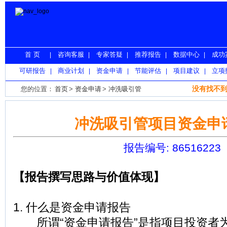
首 页
咨询客服
专家答疑
推荐报告
数据中心
成功
|
|
|
|
|
可研报告
商业计划
资金申请
节能评估
项目建议
立项
|
|
|
|
|
没有找不到
您的位置：
首页
>
资金申请
>
冲洗吸引管
冲洗吸引管项目资金申
报告编号: 86516223
【报告撰写思路与价值体现】
1. 什么是资金申请报告
所谓“资金申请报告”是指项目投资者