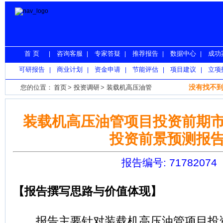
首 页
咨询客服
专家答疑
推荐报告
数据中心
成功
|
|
|
|
|
可研报告
商业计划
资金申请
节能评估
项目建议
立项
|
|
|
|
|
没有找不到
您的位置：
首页
>
投资调研
>
装载机高压油管
装载机高压油管项目投资前期
投资前景预测报
报告编号: 71782074
【报告撰写思路与价值体现】
报告主要针对装载机高压油管项目投