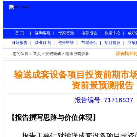
首 页
咨询客服
专家答疑
推荐报告
数据中心
成功
|
|
|
|
|
可研报告
商业计划
资金申请
节能评估
项目建议
立项
|
|
|
|
|
没有找不到
您的位置：
首页
>
投资调研
>
输送成套设备
输送成套设备项目投资前期市
资前景预测报告
报告编号: 71716837
【报告撰写思路与价值体现】
报告主要针对输送成套设备项目投资