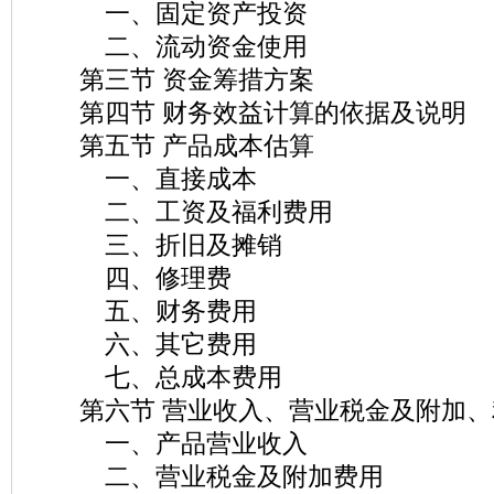
一、固定资产投资
二、流动资金使用
第三节 资金筹措方案
第四节 财务效益计算的依据及说明
第五节 产品成本估算
一、直接成本
二、工资及福利费用
三、折旧及摊销
四、修理费
五、财务费用
六、其它费用
七、总成本费用
第六节 营业收入、营业税金及附加、
一、产品营业收入
二、营业税金及附加费用