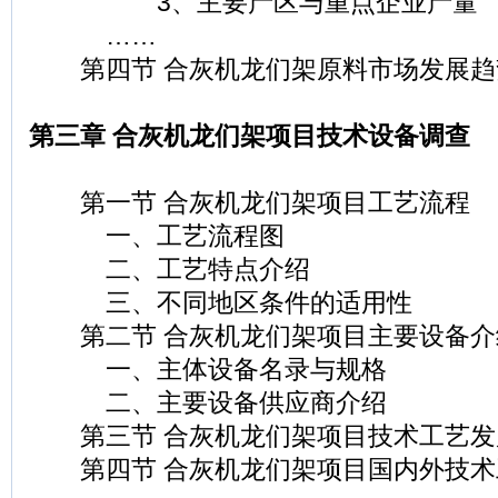
3、主要产区与重点企业产量
……
第四节 合灰机龙们架原料市场发展趋
第三章 合灰机龙们架项目技术设备调查
第一节 合灰机龙们架项目工艺流程
一、工艺流程图
二、工艺特点介绍
三、不同地区条件的适用性
第二节 合灰机龙们架项目主要设备介
一、主体设备名录与规格
二、主要设备供应商介绍
第三节 合灰机龙们架项目技术工艺发
第四节 合灰机龙们架项目国内外技术