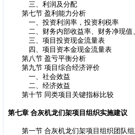
三、利润及分配
第七节 盈利能力分析
一、投资利润率，投资利税率
二、财务内部收益率、财务净现值、
三、项目投资现金流量表
四、项目资本金现金流量表
第八节 盈亏平衡分析
第九节 项目综合经济评价
一、社会效益
二、经济效益
第十节 同类项目关键指标比较
第七章 合灰机龙们架项目组织实施建议
第一节 合灰机龙们架项目组织团队组