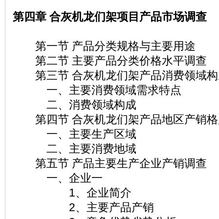
第四章 合灰机龙们架项目产品市场调查
第一节 产品分类规格与主要用途
第二节 主要产品分类价格水平调查
第三节 合灰机龙们架产品消费领域构
一、主要消费领域需求特点
二、消费领域构成
第四节 合灰机龙们架产品地区产销格
一、主要生产区域
二、主要消费地域
第五节 产品主要生产企业产销调查
一、企业一
1、企业简介
2、主要产品产销