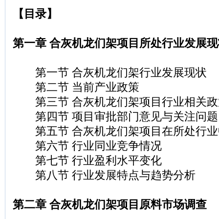
【目录】
第一章 合灰机龙们架项目所处行业发展现
第一节 合灰机龙们架行业发展现状
第二节 当前产业政策
第三节 合灰机龙们架项目行业相关政
第四节 项目审批部门意见与关注问题
第五节 合灰机龙们架项目在所处行业
第六节 行业同业竞争情况
第七节 行业盈利水平变化
第八节 行业发展特点与趋势分析
第二章 合灰机龙们架项目原料市场调查