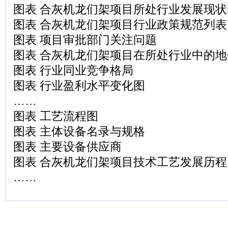
图表 合灰机龙们架项目所处行业发展现状
图表 合灰机龙们架项目行业政策规范列表
图表 项目审批部门关注问题
图表 合灰机龙们架项目在所处行业中的地
图表 行业同业竞争格局
图表 行业盈利水平变化图
……
图表 工艺流程图
图表 主体设备名录与规格
图表 主要设备供应商
图表 合灰机龙们架项目技术工艺发展历程
……