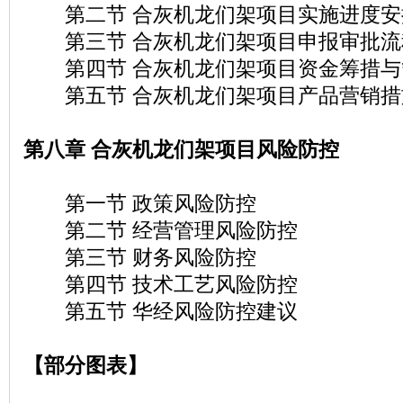
第二节 合灰机龙们架项目实施进度安
第三节 合灰机龙们架项目申报审批流
第四节 合灰机龙们架项目资金筹措与
第五节 合灰机龙们架项目产品营销措
第八章 合灰机龙们架项目风险防控
第一节 政策风险防控
第二节 经营管理风险防控
第三节 财务风险防控
第四节 技术工艺风险防控
第五节 华经风险防控建议
【部分图表】