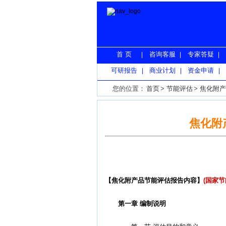
首 页
咨询客服
专家答疑
|
|
|
可研报告
商业计划
资金申请
|
|
|
您的位置：
首页
>
节能评估
>
焦化附产
焦化附
【焦化附产品节能评估报告内容】
(国家节
第一章 编制说明