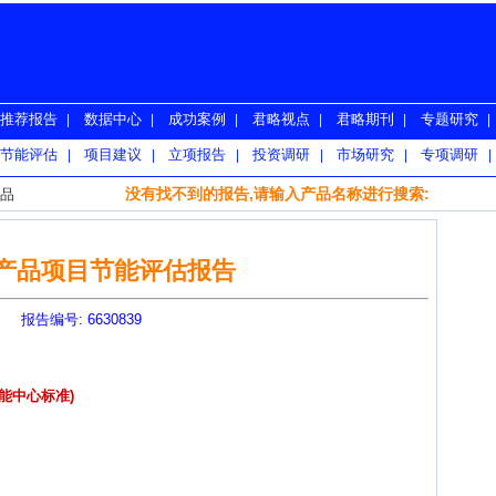
推荐报告
数据中心
成功案例
君略视点
君略期刊
专题研究
|
|
|
|
|
|
节能评估
项目建议
立项报告
投资调研
市场研究
专项调研
|
|
|
|
|
|
没有找不到的报告,请输入产品名称进行搜索:
品
产品项目节能评估报告
报告编号: 6630839
能中心标准)