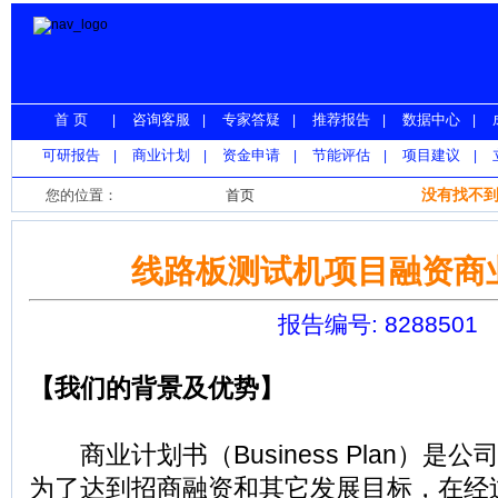
首 页
咨询客服
专家答疑
推荐报告
数据中心
|
|
|
|
|
报 告 库
可研报告
商业计划
资金申请
节能评估
项目建议
|
|
|
|
|
热点预测
没有找不到
您的位置：
首页
>
商业计划书
>
线路板测试机
线路板测试机项目融资商
报告编号: 8288501
【我们的背景及优势】
商业计划书（Business Plan）是
为了达到招商融资和其它发展目标，在经