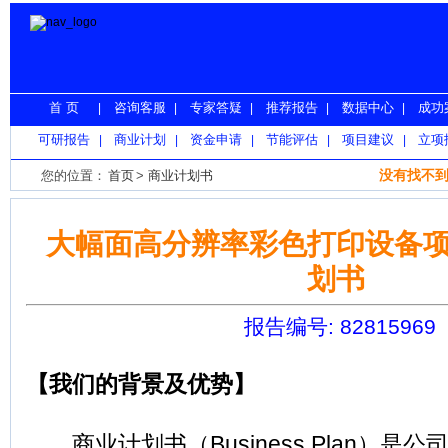
首 页
咨询客服
专家答疑
推荐报告
数据中心
成功
|
|
|
|
|
可研报告
商业计划
资金申请
节能评估
项目建议
立项
|
|
|
|
|
没有找不到
您的位置：
首页
>
商业计划书
>
大幅面高分辨率彩色打印设备
大幅面高分辨率彩色打印设备
划书
报告编号: 82815969
【我们的背景及优势】
商业计划书（Business Plan）是