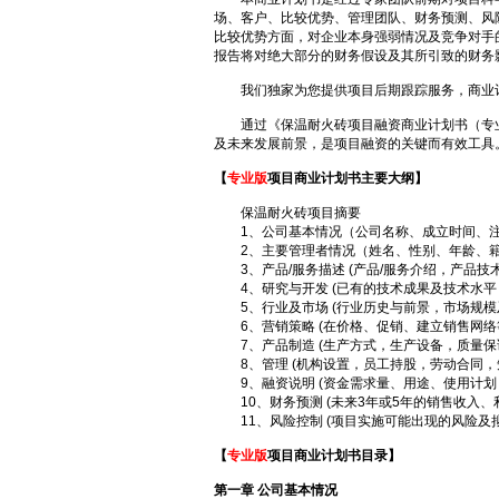
场、客户、比较优势、管理团队、财务预测、风
比较优势方面，对企业本身强弱情况及竞争对手
报告将对绝大部分的财务假设及其所引致的财务
我们独家为您提供项目后期跟踪服务，商业计
通过《保温耐火砖项目融资商业计划书（专业
及未来发展前景，是项目融资的关键而有效工具
【
专业版
项目商业计划书主要大纲】
保温耐火砖项目摘要
1、公司基本情况（公司名称、成立时间、注
2、主要管理者情况（姓名、性别、年龄、籍贯
3、产品/服务描述 (产品/服务介绍，产品技
4、研究与开发 (已有的技术成果及技术水平
5、行业及市场 (行业历史与前景，市场规模
6、营销策略 (在价格、促销、建立销售网络
7、产品制造 (生产方式，生产设备，质量保
8、管理 (机构设置，员工持股，劳动合同，
9、融资说明 (资金需求量、用途、使用计划
10、财务预测 (未来3年或5年的销售收入、
11、风险控制 (项目实施可能出现的风险及
【
专业版
项目商业计划书目录】
第一章 公司基本情况