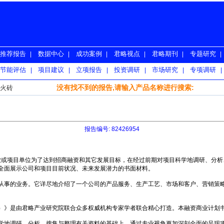
推荐报告
数据中心
成功案例
君略视点
君略期刊
专题研究
|
|
|
|
|
|
节能评估
项目建议
立项报告
投资调研
市场研究
专项调研
|
|
|
|
|
|
没有找不到的报告,请输入产品名称进行搜索:
火砖
报告编号: 82426954
司、企业或项目单位为了达到招商融资和其它发展目标，在经过前期对项目科学地调研、
全面展示公司和项目目前状况、未来发展潜力的书面材料。
事的业务。它详尽地介绍了一个公司的产品服务、生产工艺、市场和客户、营销策略
》是由君略产业研究院联合众多权威机构专家学者联合精心打造。本融资商业计划
地调研、分析、搜集与整理有关资料的基础上，通过专业视角更加深刻全面的呈现项