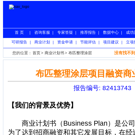
首 页
咨询客服
专家答疑
推荐报告
数据中心
成功
|
|
|
|
|
可研报告
商业计划
资金申请
节能评估
项目建议
立项
|
|
|
|
|
没有找不到
您的位置：
首页
>
商业计划书
>
布匹整理涂层
布匹整理涂层项目融资商
报告编号: 82413743
【我们的背景及优势】
商业计划书（Business Plan）是
为了达到招商融资和其它发展目标，在经