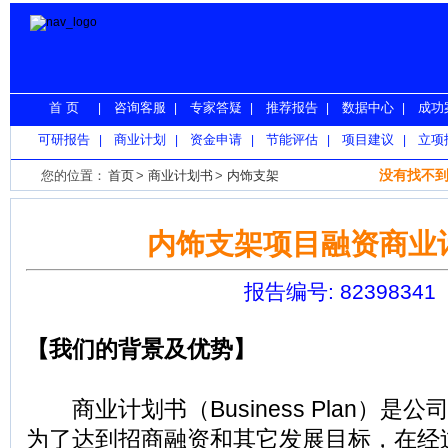
首 页
咨询客服
专家答疑
推荐报告
数据中心
成功
|
|
|
|
|
可研报告
商业计划
资金申请
节能评估
项目建议
立项
|
|
|
|
|
没有找不到
您的位置：
首页
>
商业计划书
>
内饰支架
内饰支架项目融资商业
报告编号: 82398341
【我们的背景及优势】
商业计划书（Business Plan）是
为了达到招商融资和其它发展目标，在经