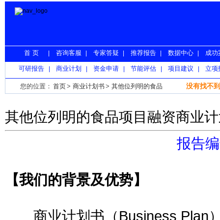
首 页
咨询客服
专家答疑
推荐报告
数据中心
成功
|
|
|
|
|
可研报告
商业计划
资金申请
节能评估
项目建议
立项
|
|
|
|
|
没有找不到
您的位置：
首页
>
商业计划书
>
其他位列明的食品
其他位列明的食品项目融资商业计
报告编号
【我们的背景及优势】
商业计划书（Business Pl