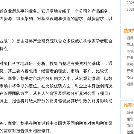
20
告
20
企业所从事的业务。它详尽地介绍了一个公司的产品服务、
力资源、组织架构、对基础设施和供给的需求、融资需求，以
热卖
项目
版）》是由君略产业研究院联合众多权威机构专家学者联合
市场
特点：
市场
行业
项目科学地调研、分析、搜集与整理有关资料的基础上，通
价格
息，其主要内容包括：经营者的理念、市场、客户、比较优
行业
项目
等。商业计划书对市场的分析由大入小，从宏观到微观，以数
项目
市场中将争取的定位。在比较优势方面，对企业本身强弱情况
在管理团队方面，从各人的背景及经验分析其对公司（项目）
测上，报告将对绝大部分的财务假设及其所引致的财务影响彻
推荐
细分
销售
，商业计划书在融资过程中会因为不同的融资对象和融资渠
项目
的需求对报告做出相应修订。
创业