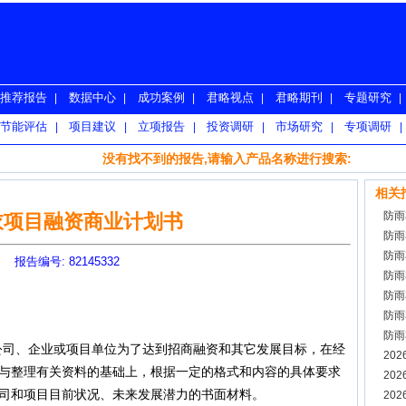
推荐报告
数据中心
成功案例
君略视点
君略期刊
专题研究
|
|
|
|
|
|
节能评估
项目建议
立项报告
投资调研
市场研究
专项调研
|
|
|
|
|
|
没有找不到的报告,请输入产品名称进行搜索:
相关
防雨
衣项目融资商业计划书
防雨
防雨
报告编号: 82145332
防雨
防雨
防雨
防雨
n）是公司、企业或项目单位为了达到招商融资和其它发展目标，在经
告
20
与整理有关资料的基础上，根据一定的格式和内容的具体要求
20
司和项目目前状况、未来发展潜力的书面材料。
20