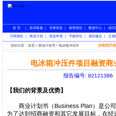
首 页
咨询客服
专家答疑
推荐报告
数据中心
成功
|
|
|
|
|
可研报告
商业计划
资金申请
节能评估
项目建议
立项
|
|
|
|
|
没有找不到
您的位置：
首页
>
商业计划书
>
电冰箱冲压件
电冰箱冲压件项目融资商
报告编号: 82121386
【我们的背景及优势】
商业计划书（Business Plan）是
为了达到招商融资和其它发展目标，在经