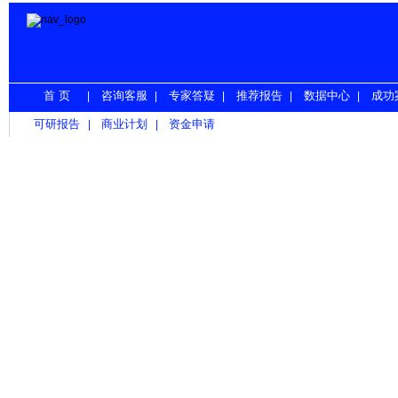
首 页
咨询客服
专家答疑
推荐报告
数据中心
成功
|
|
|
|
|
可研报告
商业计划
资金申请
|
|