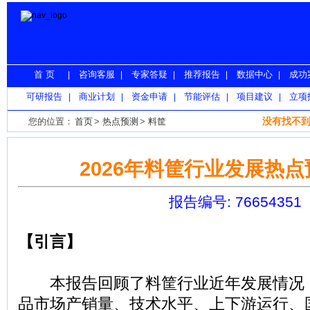
首 页
咨询客服
专家答疑
推荐报告
数据中心
成功
|
|
|
|
|
可研报告
商业计划
资金申请
节能评估
项目建议
立项
|
|
|
|
|
没有找不到
您的位置：
首页
>
热点预测
>
料筐
2026年料筐行业发展热
报告编号: 76654351
【引言】
本报告回顾了料筐行业近年发展情况
品市场产销量、技术水平、上下游运行、