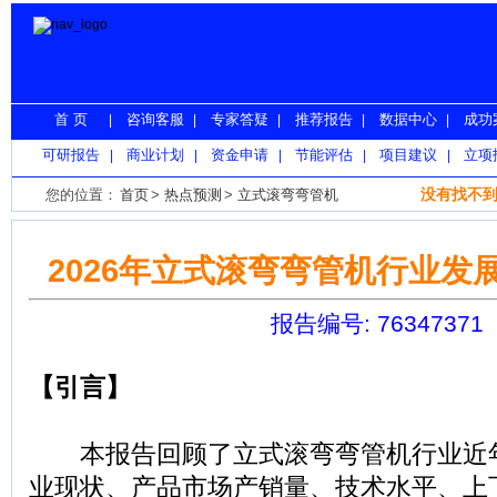
首 页
咨询客服
专家答疑
推荐报告
数据中心
成功
|
|
|
|
|
可研报告
商业计划
资金申请
节能评估
项目建议
立项
|
|
|
|
|
没有找不到
您的位置：
首页
>
热点预测
>
立式滚弯弯管机
2026年立式滚弯弯管机行业发
报告编号: 76347371
【引言】
本报告回顾了立式滚弯弯管机行业近
业现状、产品市场产销量、技术水平、上