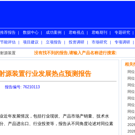
推荐报告
数据中心
成功案例
君略视点
君略期刊
专题研究
|
|
|
|
|
|
节能评估
项目建议
立项报告
投资调研
市场研究
专项调研
|
|
|
|
|
|
没有找不到的报告,请输入产品名称进行搜索:
射源装置
相关
同位
放射源装置行业发展热点预测报告
同位
同位
报告编号: 76210113
同位
同位
同位
同位
近年发展情况，包括行业现状、产品市场产销量、技术水
前景
20
分、产品进出口、行业投资等，报告从不同角度论述对同位素
20
20