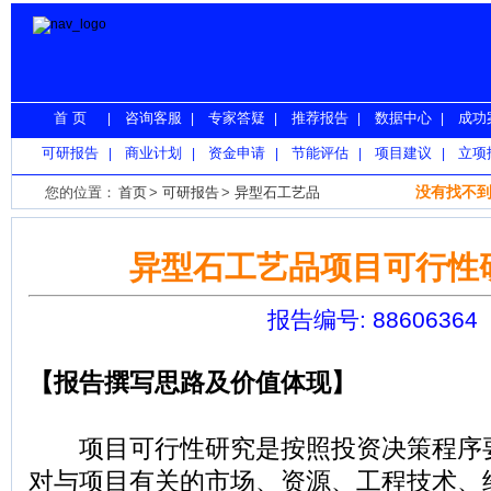
首 页
咨询客服
专家答疑
推荐报告
数据中心
成功
|
|
|
|
|
可研报告
商业计划
资金申请
节能评估
项目建议
立项
|
|
|
|
|
没有找不到
您的位置：
首页
>
可研报告
>
异型石工艺品
异型石工艺品项目可行性
报告编号: 88606364
【报告撰写思路及价值体现】
项目可行性研究是按照投资决策程序
对与项目有关的市场、资源、工程技术、