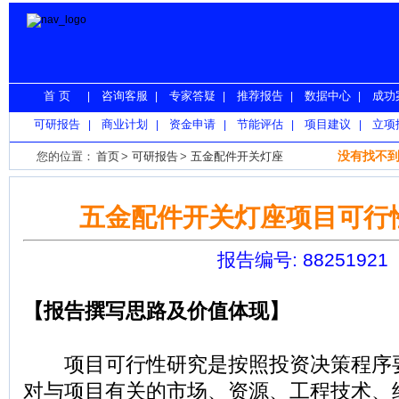
首 页
咨询客服
专家答疑
推荐报告
数据中心
成功
|
|
|
|
|
可研报告
商业计划
资金申请
节能评估
项目建议
立项
|
|
|
|
|
没有找不到
您的位置：
首页
>
可研报告
>
五金配件开关灯座
五金配件开关灯座项目可行
报告编号: 88251921
【报告撰写思路及价值体现】
项目可行性研究是按照投资决策程序
对与项目有关的市场、资源、工程技术、