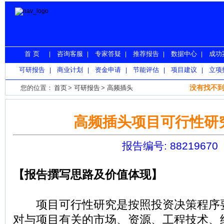
首 页
咨询客服
专家答疑
推荐报告
数据中心
成功
|
|
|
|
|
可研报告
商业计划
资金申请
节能评估
项目建议
立项
|
|
|
|
|
没有找不到
您的位置：
首页
>
可研报告
>
高频插头
高频插头项目可行性研
报告编号: 88219670
【报告撰写思路及价值体现】
项目可行性研究是按照投资决策程序
对与项目有关的市场、资源、工程技术、