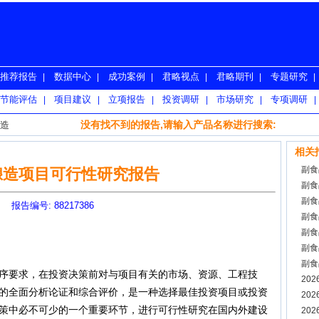
推荐报告
数据中心
成功案例
君略视点
君略期刊
专题研究
|
|
|
|
|
|
节能评估
项目建议
立项报告
投资调研
市场研究
专项调研
|
|
|
|
|
|
没有找不到的报告,请输入产品名称进行搜索:
造
相关
副食
酿造项目可行性研究报告
副食
副食
报告编号: 88217386
副食
副食
副食
副食
要求，在投资决策前对与项目有关的市场、资源、工程技
测报
20
的全面分析论证和综合评价，是一种选择最佳投资项目或投资
20
策中必不可少的一个重要环节，进行可行性研究在国内外建设
20