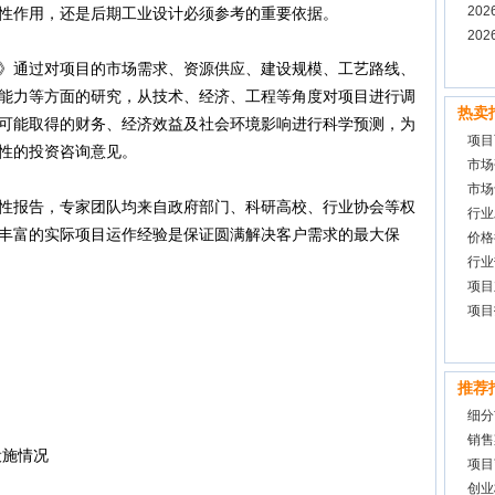
告
20
性作用，还是后期工业设计必须参考的重要依据。
研报
20
通过对项目的市场需求、资源供应、建设规模、工艺路线、
能力等方面的研究，从技术、经济、工程等角度对项目进行调
热卖
可能取得的财务、经济效益及社会环境影响进行科学预测，为
项目
性的投资咨询意见。
市场
市场
报告，专家团队均来自政府部门、科研高校、行业协会等权
行业
丰富的实际项目运作经验是保证圆满解决客户需求的最大保
价格
行业
项目
项目
推荐
细分
销售
设施情况
项目
创业