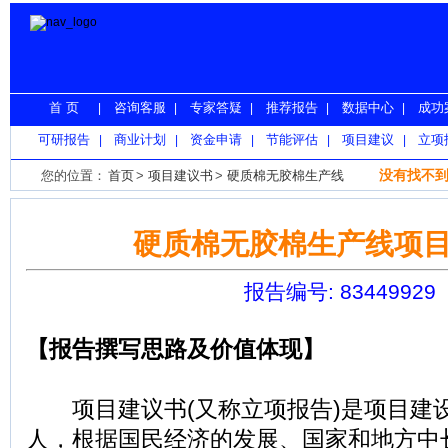
首 页
咨询客服
专家答疑
推荐报告
数据中心
成功
|
|
|
|
|
可研报告
商业计划
资金申请
节能评估
项目建议
立项
|
|
|
|
|
没有找不到
您的位置：
首页
>
项目建议书
>
硬质棉无胶棉生产线
硬质棉无胶棉生产线项
报告编号: 83449929
【报告撰写思路及价值体现】
项目建议书(又称立项报告)是项目建
人，根据国民经济的发展、国家和地方中