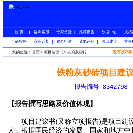
首 页
咨询客服
专家答疑
推荐报告
数据中心
成功
|
|
|
|
|
可研报告
商业计划
资金申请
节能评估
项目建议
立项
|
|
|
|
|
没有找不到
您的位置：
首页
>
项目建议书
>
铁粉灰砂砖
铁粉灰砂砖项目建
报告编号: 8342798
【报告撰写思路及价值体现】
项目建议书(又称立项报告)是项目建
人，根据国民经济的发展、国家和地方中