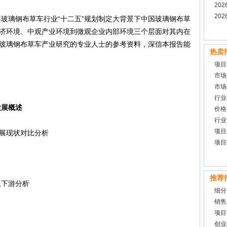
报告
20
调研
20
玻璃钢布草车行业“十二五”规划制定大背景下中国玻璃钢布草
济环境、中观产业环境到微观企业内部环境三个层面对其内在
玻璃钢布草车产业研究的专业人士的参考资料，深信本报告能
热卖
项目
市场
市场
行业
发展概述
价格
行业
项目
展现状对比分析
项目
推荐
下游分析
细分
销售
项目
创业