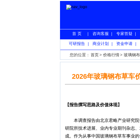
首 页
咨询客服
专家答疑
|
|
|
可研报告
商业计划
资金申请
|
|
|
您的位置：
首页
>
价格行情
>
玻璃钢布
2026年玻璃钢布草
【报告撰写思路及价值体现】
本调查报告由北京君略产业研究院依
研院所技术进展、业内专业期刊杂志、君
成。作为从事中国玻璃钢布草车事业的