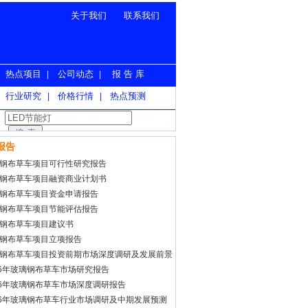
关于我们
联系我们
热点项目
公司动态
报 告 库
|
|
行业研究
价格行情
热点预测
|
|
报告
钢布草车项目可行性研究报告
钢布草车项目融资商业计划书
钢布草车项目资金申请报告
钢布草车项目节能评估报告
钢布草车项目建议书
钢布草车项目立项报告
钢布草车项目投资前期市场深度调研及发展前景
报告
26年玻璃钢布草车市场研究报告
26年玻璃钢布草车市场深度调研报告
26年玻璃钢布草车行业市场调研及中期发展预测