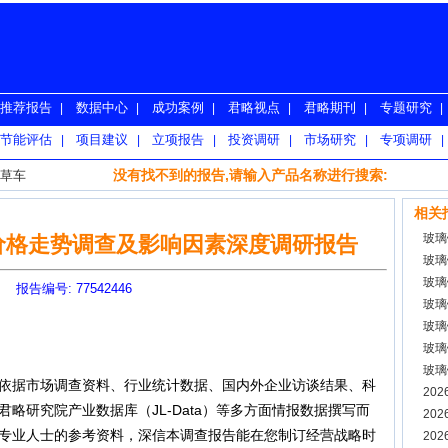
推荐报告
数据中心
成功案例
君略视点
君略期刊
专题研究
|
|
|
|
|
|
节能评估
项目建议
立项报告
投资调研
市场研究
专项调研
|
|
|
|
|
|
没有找不到的报告,请输入产品名称进行搜索:
草车
相关
玻璃
车价格走势调查及影响因素深度调研报告
玻璃
玻璃
报告编号: 77542446
玻璃
玻璃
玻璃
玻璃
据市场调查资料、行业统计数据、国内外企业访谈结果、科
预测
20
略研究院产业数据库（JL-Data）等多方面情报数据撰写而
20
专业人士的参考资料，深信本调查报告能在您制订经营战略时
20