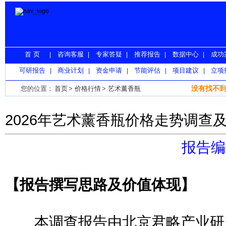
首 页
咨询客服
专家答疑
推荐报告
数据中心
成功
|
|
|
|
|
可研报告
商业计划
资金申请
节能评估
项目建议
立项
|
|
|
|
|
没有找不到
您的位置：
首页
>
价格行情
>
艺术薰香瓶
2026年艺术薰香瓶价格走势调查
报告编号
【报告撰写思路及价值体现】
本调查报告由北京君略产业研究