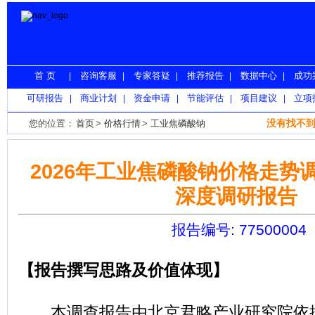
首 页
咨询客服
专家答疑
推荐报告
数据中心
成功
|
|
|
|
|
可研报告
商业计划
资金申请
节能评估
项目建议
立项
|
|
|
|
|
没有找不到
您的位置：
首页
>
价格行情
>
工业焦磷酸钠
2026年工业焦磷酸钠价格走势
深度调研报告
报告编号: 77500004
【报告撰写思路及价值体现】
本调查报告由北京君略产业研究院依