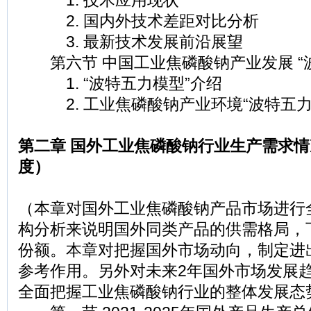
1. 技术应用现状
2. 国内外技术差距对比分析
3. 最新技术发展前沿展望
第六节 中国工业焦磷酸钠产业发展 “
1. “波特五力模型”介绍
2. 工业焦磷酸钠产业环境“波特五力
第二章 国外工业焦磷酸钠行业生产需求情况
度）
（本章对国外工业焦磷酸钠产品市场进行
构分析来说明国外同类产品的供需格局，
份额。本章对把握国外市场动向，制定进
参考作用。另外对未来2年国外市场发展
全面把握工业焦磷酸钠行业的整体发展态