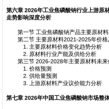
第六章 2026年工业焦磷酸钠行业上游原
走势影响深度分析
第一节 工业焦磷酸钠产品主要原材料
第二节 主要原材料2021-2025年价
1. 主要原材料价格变化趋势分析
2. 原材料行业产能及供给分析
第三节 2026-2028年主要原材料未
1. 价格预测
2. 供给量预测
3. 上游原材料产业议价能力分析
第七章 2026年中国工业焦磷酸钠市场整