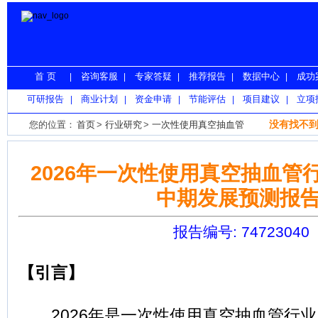
首 页
咨询客服
专家答疑
推荐报告
数据中心
成功
|
|
|
|
|
可研报告
商业计划
资金申请
节能评估
项目建议
立项
|
|
|
|
|
没有找不到
您的位置：
首页
>
行业研究
>
一次性使用真空抽血管
2026年一次性使用真空抽血管
中期发展预测报
报告编号: 74723040
【引言】
2026年是一次性使用真空抽血管行业