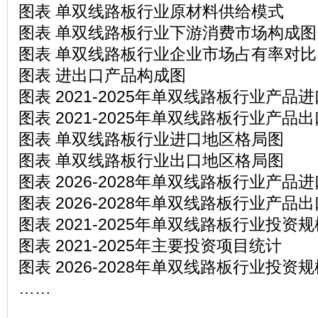
图表 单双线路板行业原材料供给模式
图表 单双线路板行业下游消费市场构成图
图表 单双线路板行业企业市场占有率对比
图表 进出口产品构成图
图表 2021-2025年单双线路板行业产品
图表 2021-2025年单双线路板行业产品
图表 单双线路板行业进口地区格局图
图表 单双线路板行业出口地区格局图
图表 2026-2028年单双线路板行业产品
图表 2026-2028年单双线路板行业产品
图表 2021-2025年单双线路板行业投资规
图表 2021-2025年主要投资项目统计
图表 2026-2028年单双线路板行业投资
……