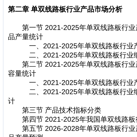
第二章 单双线路板行业产品市场分析
第一节 2021-2025年单双线路板行
品产量统计
一、2021-2025年单双线路板行业
二、2021-2025年单双线路板行业
第二节 2021-2025年单双线路板行
容量统计
一、2021-2025年单双线路板行业
二、2021-2025年单双线路板行业
计
第三节 产品技术指标分类
第四节 2021-2025年我国单双线路
第五节 2026-2028年单双线路板行