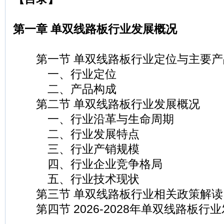
第一章 单双线路板行业发展概况
第一节 单双线路板行业定位与主要产
一、行业定位
二、产品构成
第二节 单双线路板行业发展概况
一、行业沿革与生命周期
二、行业发展特点
三、行业产销规模
四、行业企业竞争格局
五、行业技术现状
第三节 单双线路板行业相关政策解读
第四节 2026-2028年单双线路板行