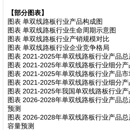
【部分图表】
图表 单双线路板行业产品构成图
图表 单双线路板行业生命周期示意图
图表 单双线路板行业产销规模对比
图表 单双线路板行业企业竞争格局
图表 2021-2025年单双线路板行业产品
图表 2021-2025年单双线路板行业细分
图表 2021-2025年单双线路板行业产品
图表 2021-2025年单双线路板行业细
图表 2021-2025年我国单双线路板行业
图表 2026-2028年单双线路板行业产
预测
图表 2026-2028年单双线路板行业产
容量预测