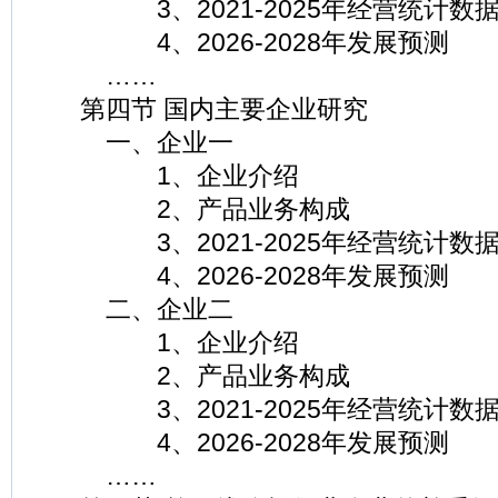
3、2021-2025年经营统计数
4、2026-2028年发展预测
……
第四节 国内主要企业研究
一、企业一
1、企业介绍
2、产品业务构成
3、2021-2025年经营统计数
4、2026-2028年发展预测
二、企业二
1、企业介绍
2、产品业务构成
3、2021-2025年经营统计数
4、2026-2028年发展预测
……