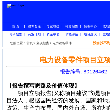
首 页
咨询客服
专家答疑
推荐报告
数据中心
成功
|
|
|
|
|
可研报告
商业计划
资金申请
节能评估
项目建议
立项
|
|
|
|
|
没有找不到
您的位置：
首页
>
立项报告
>
电力设备零件
电力设备零件项目立
报告编号: 80126462
【报告撰写思路及价值体现】
项目立项报告(又称项目建议书)是项
目法人，根据国民经济的发展、国家和地
政策、生产力布局、国内外市场、所在地