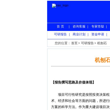
首 页
咨询客服
专家答疑
|
|
|
可研报告
商业计划
资金申请
|
|
|
您的位置：
首页
>
可研报告
>
机刨石
机刨
【报告撰写思路及价值体现】
项目可行性研究是按照投资决策程序
术、经济和社会等方面的问题，所进行
方案的科学方法。作为重大建设项目决