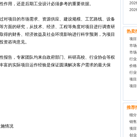
20
性作用，还是后期工业设计必须参考的重要依据。
告
20
对项目的市场需求、资源供应、建设规模、工艺路线、设备
等方面的研究，从技术、经济、工程等角度对项目进行调查研
热卖
取得的财务、经济效益及社会环境影响进行科学预测，为项目
项目
投资咨询意见。
市场
市场
报告，专家团队均来自政府部门、科研高校、行业协会等权
行业
丰富的实际项目运作经验是保证圆满解决客户需求的最大保
价格
行业
项目
项目
推荐
细分
销售
设施情况
项目
创业