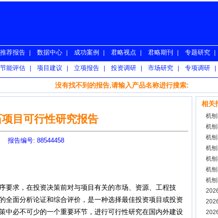
推荐报告
数据中心
成功案例
君略视点
君略期刊
专题研究
|
|
|
|
|
|
节能评估
项目建议
立项报告
投资调研
市场研究
专项调研
|
|
|
|
|
|
没有找不到的报告,请输入产品名称进行搜索:
相关
机刨
石项目可行性研究报告
机刨
机刨
报告编号: 88544458
机刨
机刨
机刨
机刨
要求，在投资决策前对与项目有关的市场、资源、工程技
告
20
的全面分析论证和综合评价，是一种选择最佳投资项目或投资
20
策中必不可少的一个重要环节，进行可行性研究在国内外建设
20