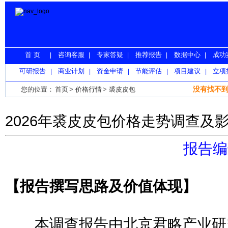
首 页
咨询客服
专家答疑
推荐报告
数据中心
成功
|
|
|
|
|
可研报告
商业计划
资金申请
节能评估
项目建议
立项
|
|
|
|
|
没有找不到
您的位置：
首页
>
价格行情
>
裘皮皮包
2026年裘皮皮包价格走势调查及
报告编号
【报告撰写思路及价值体现】
本调查报告由北京君略产业研究